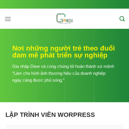
Skip
to
content
Nơi những người trẻ theo đuổi
đam mê phát triển sự nghiệp
Gia nhập Diwe và cùng chúng tôi hoàn thành sứ mệnh
“Làm cho hình ảnh thương hiệu của doanh nghiệp
ngày càng được phủ sóng.”
LẬP TRÌNH VIÊN WORPRESS