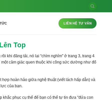
 TỨC
LIÊN HỆ TƯ VẤN
 Lên Top
 rồi khi đăng tải, nó lại “chìm nghỉm” ở trang 3, trang 4
g, một cảm giác quen thuộc khi công sức dường như đổ
t hợp hoàn hảo giữa nghệ thuật (viết lách hấp dẫn) và
 lực của bạn.
 khắc phục cụ thể để bạn có thể tự tin đưa “đứa con