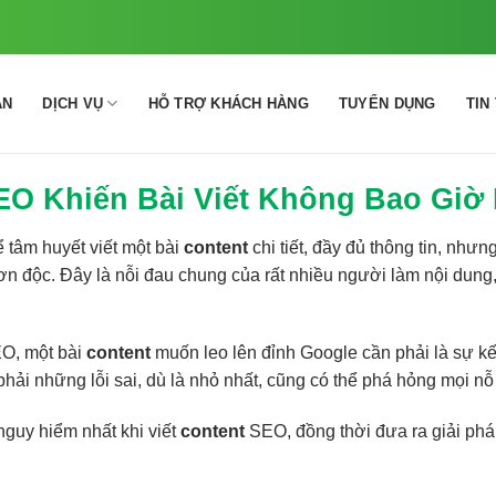
ÁN
DỊCH VỤ
HỖ TRỢ KHÁCH HÀNG
TUYỂN DỤNG
TIN
SEO Khiến Bài Viết Không Bao Giờ
 tâm huyết viết một bài
content
chi tiết, đầy đủ thông tin, nhưng
ơn độc. Đây là nỗi đau chung của rất nhiều người làm nội dun
SEO, một bài
content
muốn leo lên đỉnh Google cần phải là sự kế
phải những lỗi sai, dù là nhỏ nhất, cũng có thể phá hỏng mọi nỗ
 nguy hiểm nhất khi viết
content
SEO, đồng thời đưa ra giải pháp