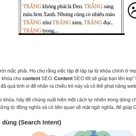
ười mắc phải. Họ cho rằng việc lặp đi lặp lại từ khóa chính ở m
ừ khóa cho
content
SEO.
Content
SEO tốt sẽ giúp bạn lên top”
đã quá tinh vi để nhận ra chiêu trò này và có thể phạt nặng web
từ khóa, hãy để chúng xuất hiện một cách tự nhiên trong dòng c
hững từ đồng nghĩa và có liên quan về mặt ngữ nghĩa, để giúp 
 dùng (Search Intent)