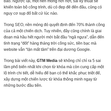
bão. Ngược lại, một nền móng hời hợt, sai kỹ thuật sẽ
khiến toàn bộ công trình, dù có đẹp đẽ đến đâu, cũng có
nguy cơ sụp đổ bất cứ lúc nào.
Trong SEO, nền móng đó quyết định đến 70% thành công
của cả một chiến dịch. Tuy nhiên, đây cũng chính là giai
đoạn mà hầu hết người mới bắt đầu “ngã ngựa”, dẫn đến
tình trạng “đốt” hàng tháng trời công sức, tiền bạc mà
website vẫn “lặn mất tăm” trên đại dương Google.
Trong bài viết này,
GTM Media
sẽ không chỉ chỉ ra 5 sai
lầm phổ biến nhất khi chọn từ khóa mà còn cung cấp một
lộ trình chi tiết, dễ hiểu để bạn có thể khắc phục triệt để,
xây dựng một chiến lược từ khóa thông minh ngay từ
những bước đầu tiên.