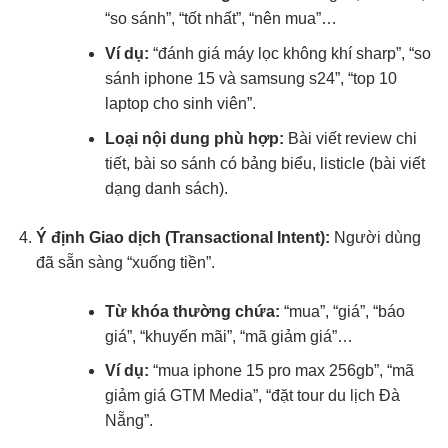
“so sánh”, “tốt nhất”, “nên mua”…
Ví dụ:
“đánh giá máy lọc không khí sharp”, “so
sánh iphone 15 và samsung s24”, “top 10
laptop cho sinh viên”.
Loại nội dung phù hợp:
Bài viết review chi
tiết, bài so sánh có bảng biểu, listicle (bài viết
dạng danh sách).
Ý định Giao dịch (Transactional Intent):
Người dùng
đã sẵn sàng “xuống tiền”.
Từ khóa thường chứa:
“mua”, “giá”, “báo
giá”, “khuyến mãi”, “mã giảm giá”…
Ví dụ:
“mua iphone 15 pro max 256gb”, “mã
giảm giá GTM Media”, “đặt tour du lịch Đà
Nẵng”.