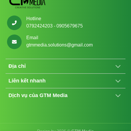
Hotline
0792424203 - 0905679675
Email
gtmmedia.solutions@gmail.com
Địa chỉ
Liên kết nhanh
Dịch vụ của GTM Media
Design by 2026 ©
GTM Media