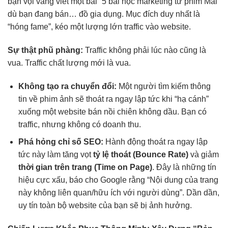
bạn vội vàng viết một bài “5 bài học marketing từ phim Mai”
dù bạn đang bán… đồ gia dụng. Mục đích duy nhất là
“hóng fame”, kéo một lượng lớn traffic vào website.
Sự thật phũ phàng:
Traffic không phải lúc nào cũng là
vua. Traffic chất lượng mới là vua.
Không tạo ra chuyển đổi:
Một người tìm kiếm thông
tin về phim ảnh sẽ thoát ra ngay lập tức khi “hạ cánh”
xuống một website bán nồi chiên không dầu. Bạn có
traffic, nhưng không có doanh thu.
Phá hỏng chỉ số SEO:
Hành động thoát ra ngay lập
tức này làm tăng vọt
tỷ lệ thoát (Bounce Rate)
và giảm
thời gian trên trang (Time on Page)
. Đây là những tín
hiệu cực xấu, báo cho Google rằng “Nội dung của trang
này không liên quan/hữu ích với người dùng”. Dần dần,
uy tín toàn bộ website của bạn sẽ bị ảnh hưởng.