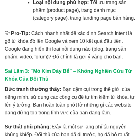
Loại nội dung phù hợp:
Tối ưu trang sản
phẩm (product page), trang danh mục
(category page), trang landing page bán hàng.
💡
Pro-Tip:
Cách nhanh nhất để xác định Search Intent là
gõ từ khóa đó lên Google và xem 10 kết quả đầu tiên.
Google đang hiển thị loại nội dung nào (blog, trang sản
phẩm, video, forum)? Đó chính là gợi ý vàng cho bạn.
Sai Lầm 3: “Mò Kim Đáy Bể” – Không Nghiên Cứu Từ
Khóa Của Đối Thủ
Bức tranh thường thấy:
Bạn cặm cụi trong thế giới của
riêng mình, sử dụng các công cụ để tự tìm kiếm từ khóa, tự
lên ý tưởng. Bạn hoàn toàn phớt lờ những gì các website
đang đứng top trong lĩnh vực của bạn đang làm.
Sự thật phũ phàng:
Đây là một sự lãng phí tài nguyên
khủng khiếp. Đối thủ của bạn đã đi trước, họ đã bỏ ra rất