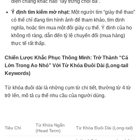
diện chẳng khác nào “lấy trứng chọi đá”.
Ý định tìm kiếm mờ nhạt:
Một người tìm “giày thể thao”
có thể chỉ đang tìm hình ảnh để tham khảo, tìm định
nghĩa, hoặc tìm mua một đôi giày cụ thể. Ý định của họ
không rõ ràng, dẫn đến tỷ lệ chuyển đổi (mua hàng)
thực tế rất thấp.
Chiến Lược Khắc Phục Thông Minh: Trở Thành “Cá
Lớn Trong Ao Nhỏ” Với Từ Khóa Đuôi Dài (Long-tail
Keywords)
Từ khóa đuôi dài là những cụm từ chi tiết, thường từ 4 từ
trở lên, mô tả cụ thể nhu cầu của người dùng.
Từ Khóa Ngắn
Tiêu Chí
Từ Khóa Đuôi Dài (Long-tail)
(Head Term)