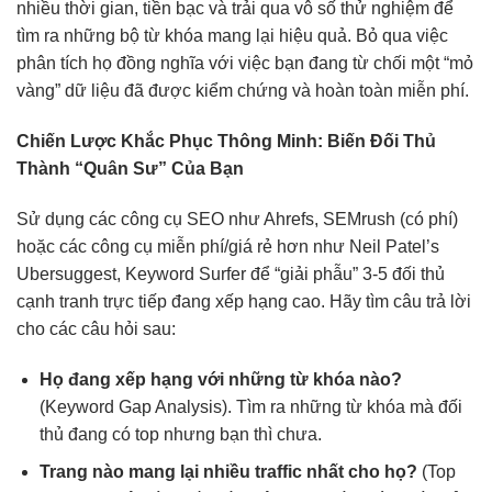
nhiều thời gian, tiền bạc và trải qua vô số thử nghiệm để
tìm ra những bộ từ khóa mang lại hiệu quả. Bỏ qua việc
phân tích họ đồng nghĩa với việc bạn đang từ chối một “mỏ
vàng” dữ liệu đã được kiểm chứng và hoàn toàn miễn phí.
Chiến Lược Khắc Phục Thông Minh: Biến Đối Thủ
Thành “Quân Sư” Của Bạn
Sử dụng các công cụ SEO như Ahrefs, SEMrush (có phí)
hoặc các công cụ miễn phí/giá rẻ hơn như Neil Patel’s
Ubersuggest, Keyword Surfer để “giải phẫu” 3-5 đối thủ
cạnh tranh trực tiếp đang xếp hạng cao. Hãy tìm câu trả lời
cho các câu hỏi sau:
Họ đang xếp hạng với những từ khóa nào?
(Keyword Gap Analysis). Tìm ra những từ khóa mà đối
thủ đang có top nhưng bạn thì chưa.
Trang nào mang lại nhiều traffic nhất cho họ?
(Top