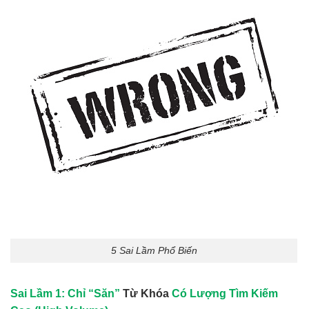
5 Sai Lầm Phổ Biến
Sai Lầm 1: Chỉ “Săn”
Từ Khóa
Có Lượng Tìm Kiếm