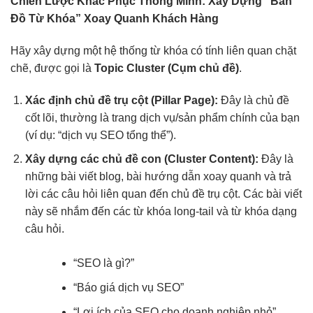
Chiến Lược Khắc Phục Thông Minh: Xây Dựng “Bản
Đồ Từ Khóa” Xoay Quanh Khách Hàng
Hãy xây dựng một hệ thống từ khóa có tính liên quan chặt
chẽ, được gọi là
Topic Cluster (Cụm chủ đề)
.
Xác định chủ đề trụ cột (Pillar Page):
Đây là chủ đề
cốt lõi, thường là trang dịch vụ/sản phẩm chính của bạn
(ví dụ: “dịch vụ SEO tổng thể”).
Xây dựng các chủ đề con (Cluster Content):
Đây là
những bài viết blog, bài hướng dẫn xoay quanh và trả
lời các câu hỏi liên quan đến chủ đề trụ cột. Các bài viết
này sẽ nhắm đến các từ khóa long-tail và từ khóa dạng
câu hỏi.
“SEO là gì?”
“Báo giá dịch vụ SEO”
“Lợi ích của SEO cho doanh nghiệp nhỏ”