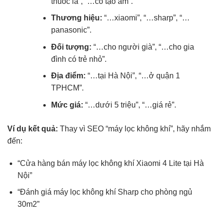
thuốc lá”, “…có tạo ẩm”.
Thương hiệu:
“…xiaomi”, “…sharp”, “…
panasonic”.
Đối tượng:
“…cho người già”, “…cho gia
đình có trẻ nhỏ”.
Địa điểm:
“…tại Hà Nội”, “…ở quận 1
TPHCM”.
Mức giá:
“…dưới 5 triệu”, “…giá rẻ”.
Ví dụ kết quả:
Thay vì SEO “máy lọc không khí”, hãy nhắm
đến:
“Cửa hàng bán máy lọc không khí Xiaomi 4 Lite tại Hà
Nội”
“Đánh giá máy lọc không khí Sharp cho phòng ngủ
30m2”