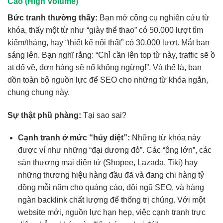
Cao (High Volume)
Bức tranh thường thấy:
Bạn mở công cụ nghiên cứu từ
khóa, thấy một từ như “giày thể thao” có 50.000 lượt tìm
kiếm/tháng, hay “thiết kế nội thất” có 30.000 lượt. Mắt bạn
sáng lên. Bạn nghĩ rằng: “Chỉ cần lên top từ này, traffic sẽ ồ
ạt đổ về, đơn hàng sẽ nổ không ngừng!”. Và thế là, bạn
dồn toàn bộ nguồn lực để SEO cho những từ khóa ngắn,
chung chung này.
Sự thật phũ phàng:
Tại sao sai?
Cạnh tranh ở mức “hủy diệt”:
Những từ khóa này
được ví như những “đại dương đỏ”. Các “ông lớn”, các
sàn thương mại điện tử (Shopee, Lazada, Tiki) hay
những thương hiệu hàng đầu đã và đang chi hàng tỷ
đồng mỗi năm cho quảng cáo, đội ngũ SEO, và hàng
ngàn backlink chất lượng để thống trị chúng. Với một
website mới, nguồn lực hạn hẹp, việc cạnh tranh trực