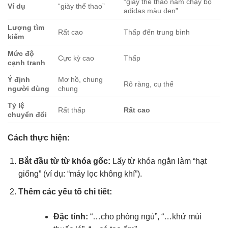
“giày thể thao nam chạy bộ
Ví dụ
“giày thể thao”
adidas màu đen”
Lượng tìm
Rất cao
Thấp đến trung bình
kiếm
Mức độ
Cực kỳ cao
Thấp
cạnh tranh
Ý định
Mơ hồ, chung
Rõ ràng, cụ thể
người dùng
chung
Tỷ lệ
Rất thấp
Rất cao
chuyển đổi
Cách thực hiện:
Bắt đầu từ từ khóa gốc:
Lấy từ khóa ngắn làm “hạt
giống” (ví dụ: “máy lọc không khí”).
Thêm các yếu tố chi tiết:
Đặc tính:
“…cho phòng ngủ”, “…khử mùi