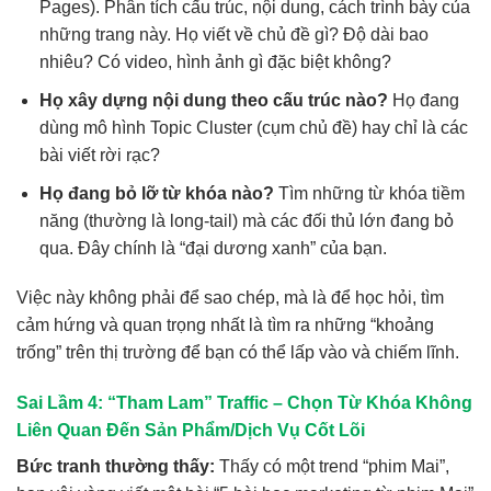
Pages). Phân tích cấu trúc, nội dung, cách trình bày của
những trang này. Họ viết về chủ đề gì? Độ dài bao
nhiêu? Có video, hình ảnh gì đặc biệt không?
Họ xây dựng nội dung theo cấu trúc nào?
Họ đang
dùng mô hình Topic Cluster (cụm chủ đề) hay chỉ là các
bài viết rời rạc?
Họ đang bỏ lỡ từ khóa nào?
Tìm những từ khóa tiềm
năng (thường là long-tail) mà các đối thủ lớn đang bỏ
qua. Đây chính là “đại dương xanh” của bạn.
Việc này không phải để sao chép, mà là để học hỏi, tìm
cảm hứng và quan trọng nhất là tìm ra những “khoảng
trống” trên thị trường để bạn có thể lấp vào và chiếm lĩnh.
Sai Lầm 4: “Tham Lam” Traffic – Chọn Từ Khóa Không
Liên Quan Đến Sản Phẩm/Dịch Vụ Cốt Lõi
Bức tranh thường thấy:
Thấy có một trend “phim Mai”,