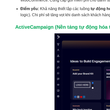
WooCommerce. Cung cấp gói miễn phí cho danh sá
Điểm yếu:
Khả năng thiết lập các luồng
tự động hó
logic). Chi phí sẽ tăng vọt khi danh sách khách hàn
ActiveCampaign (Nền tảng tự động hóa t