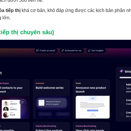
ch dưới 500 liên hệ.
a tiếp thị
khá cơ bản, khó đáp ứng được các kịch bản phân nhá
g lớn.
iếp thị chuyên sâu)