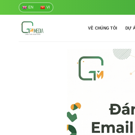
Skip
EN
VI
to
content
VỀ CHÚNG TÔI
DỰ 