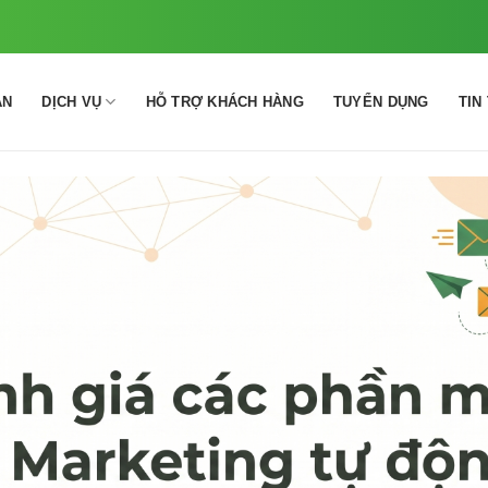
ÁN
DỊCH VỤ
HỖ TRỢ KHÁCH HÀNG
TUYỂN DỤNG
TIN