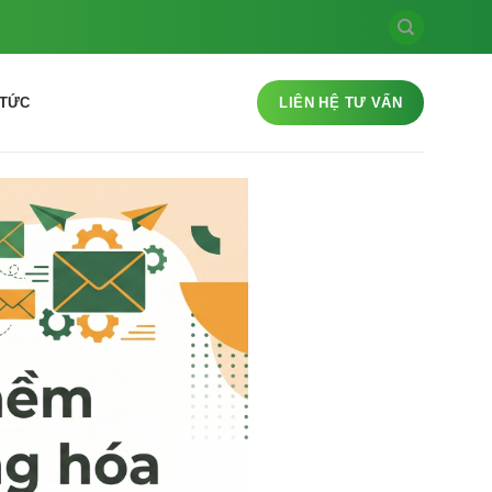
 TỨC
LIÊN HỆ TƯ VẤN