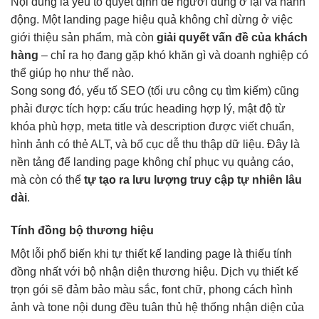
Nội dung là yếu tố quyết định để người dùng ở lại và hành
động. Một landing page hiệu quả không chỉ dừng ở việc
giới thiệu sản phẩm, mà còn
giải quyết vấn đề của khách
hàng
– chỉ ra họ đang gặp khó khăn gì và doanh nghiệp có
thể giúp họ như thế nào.
Song song đó, yếu tố SEO (tối ưu công cụ tìm kiếm) cũng
phải được tích hợp: cấu trúc heading hợp lý, mật độ từ
khóa phù hợp, meta title và description được viết chuẩn,
hình ảnh có thẻ ALT, và bố cục dễ thu thập dữ liệu. Đây là
nền tảng để landing page không chỉ phục vụ quảng cáo,
mà còn có thể
tự tạo ra lưu lượng truy cập tự nhiên lâu
dài
.
Tính đồng bộ thương hiệu
Một lỗi phổ biến khi tự thiết kế landing page là thiếu tính
đồng nhất với bộ nhận diện thương hiệu. Dịch vụ thiết kế
trọn gói sẽ đảm bảo màu sắc, font chữ, phong cách hình
ảnh và tone nội dung đều tuân thủ hệ thống nhận diện của