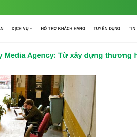
ÁN
DỊCH VỤ
HỖ TRỢ KHÁCH HÀNG
TUYỂN DỤNG
TIN
ty Media Agency: Từ xây dựng thương h