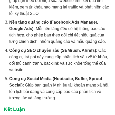
giúp bạn theo dõi hiệu suất website trên kết quả tìm
kiếm, xem từ khóa nào mang lại traffic và phát hiện các
lỗi kỹ thuật SEO.
Nền tảng quảng cáo (Facebook Ads Manager,
Google Ads):
Mỗi nền tảng đều có hệ thống báo cáo
tích hợp, cho phép bạn theo dõi chi tiết hiệu quả của
từng chiến dịch, nhóm quảng cáo và mẫu quảng cáo.
Công cụ SEO chuyên sâu (SEMrush, Ahrefs):
Các
công cụ trả phí này cung cấp phân tích sâu về từ khóa,
đối thủ cạnh tranh, backlink và sức khỏe tổng thể của
website.
Công cụ Social Media (Hootsuite, Buffer, Sprout
Social):
Giúp bạn quản lý nhiều tài khoản mạng xã hội,
lên lịch bài đăng và cung cấp báo cáo phân tích về
tương tác và tăng trưởng.
Kết Luận