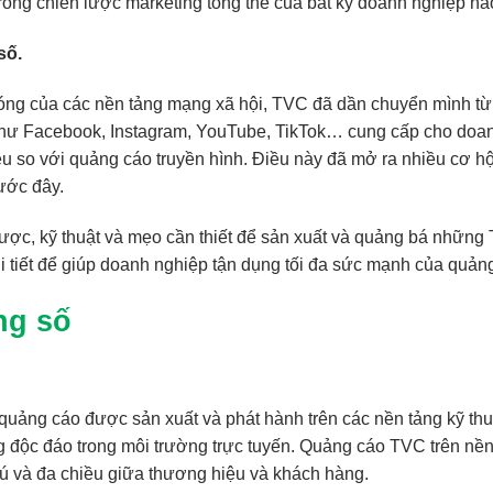
ong chiến lược marketing tổng thể của bất kỳ doanh nghiệp nà
số.
hóng của các nền tảng mạng xã hội, TVC đã dần chuyển mình từ
hư Facebook, Instagram, YouTube, TikTok… cung cấp cho doanh
ều so với quảng cáo truyền hình. Điều này đã mở ra nhiều cơ h
ước đây.
n lược, kỹ thuật và mẹo cần thiết để sản xuất và quảng bá nhữn
hi tiết để giúp doanh nghiệp tận dụng tối đa sức mạnh của quả
ng số
quảng cáo được sản xuất và phát hành trên các nền tảng kỹ th
độc đáo trong môi trường trực tuyến. Quảng cáo TVC trên nền t
hú và đa chiều giữa thương hiệu và khách hàng.