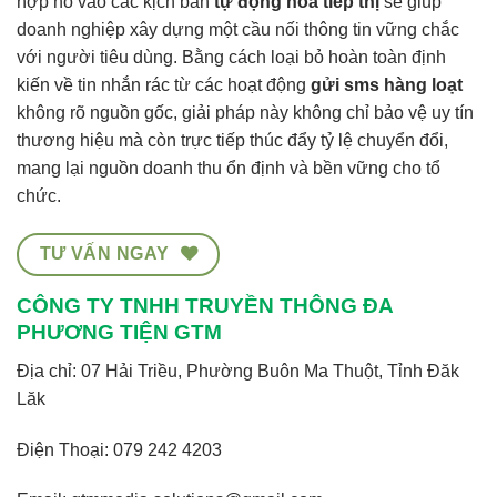
hợp nó vào các kịch bản
tự động hóa tiếp thị
sẽ giúp
doanh nghiệp xây dựng một cầu nối thông tin vững chắc
với người tiêu dùng. Bằng cách loại bỏ hoàn toàn định
kiến về tin nhắn rác từ các hoạt động
gửi sms hàng loạt
không rõ nguồn gốc, giải pháp này không chỉ bảo vệ uy tín
thương hiệu mà còn trực tiếp thúc đẩy tỷ lệ chuyển đổi,
mang lại nguồn doanh thu ổn định và bền vững cho tổ
chức.
TƯ VẤN NGAY
CÔNG TY TNHH TRUYỀN THÔNG ĐA
PHƯƠNG TIỆN GTM
Địa chỉ: 07 Hải Triều, Phường Buôn Ma Thuột, Tỉnh Đăk
Lăk
Điện Thoại:
079 242 4203