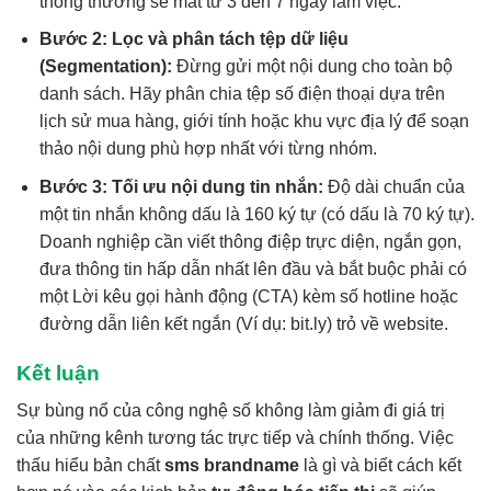
thông thường sẽ mất từ 3 đến 7 ngày làm việc.
Bước 2: Lọc và phân tách tệp dữ liệu
(Segmentation):
Đừng gửi một nội dung cho toàn bộ
danh sách. Hãy phân chia tệp số điện thoại dựa trên
lịch sử mua hàng, giới tính hoặc khu vực địa lý để soạn
thảo nội dung phù hợp nhất với từng nhóm.
Bước 3: Tối ưu nội dung tin nhắn:
Độ dài chuẩn của
một tin nhắn không dấu là 160 ký tự (có dấu là 70 ký tự).
Doanh nghiệp cần viết thông điệp trực diện, ngắn gọn,
đưa thông tin hấp dẫn nhất lên đầu và bắt buộc phải có
một Lời kêu gọi hành động (CTA) kèm số hotline hoặc
đường dẫn liên kết ngắn (Ví dụ: bit.ly) trỏ về website.
Kết luận
Sự bùng nổ của công nghệ số không làm giảm đi giá trị
của những kênh tương tác trực tiếp và chính thống. Việc
thấu hiểu bản chất
sms brandname
là gì và biết cách kết